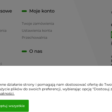
isowe
Moje konto
Twoje zamówienia
enia
Ustawienia konta
Przechowalnia
O nas
ci
awne działanie strony i pomagają nam dostosować ofertę do Two
życie plików do swoich preferencji, wybierając opcję "Dostosuj 
 - Sklep Gastronomiczny - Serwis Sprzętu Gastronomicznego | 
watności.
ptuj wszystkie