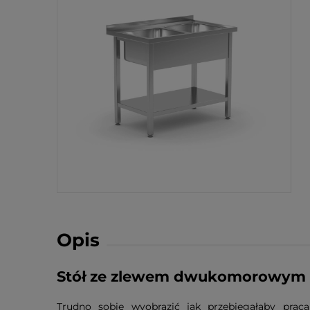
Opis
Stół ze zlewem dwukomorowym i 
Trudno sobie wyobrazić jak przebiegałaby prac