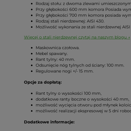
Rodzaj stołu: z dwoma zlewami umieszczonymi 
Przy głębokości 600 mm komora Posiada wym
Przy głębokości 700 mm komora posiada wym
Rodzaj stali nierdzewnej: AISI 430.
Możliwość wykonania ze stali nierdzewnej AIS
Więcej o stali nierdzewnej czytaj na naszym blogu →
Maskownica czołowa.
Mebel spawany.
Rant tylny: 40 mm.
Odsunięcie nóg tylnych od ściany: 100 mm.
Regulowane nogi +/- 15 mm.
Opcje za dopłatą:
Rant tylny o wysokości 100 mm,
dodatkowe ranty boczne o wysokości 40 mm,
możliwość wycięcia otworu pod młynek koloid
możliwość realizacji ekspresowej w 5 dni rob
Dodatkowe informacje: