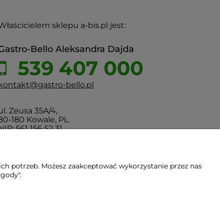
Właścicielem sklepu a-bis.pl jest:
Gastro-Bello Aleksandra Dajda
539 407 000
kontakt@gastro-bello.pl
ul. Zeusa 35A/4,
80-180 Kowale, PL.
NIP: 561 156 52 31
ich potrzeb. Możesz zaakceptować wykorzystanie przez nas
zgody".
Gdańsk - Trójmiasto - Pomorskie