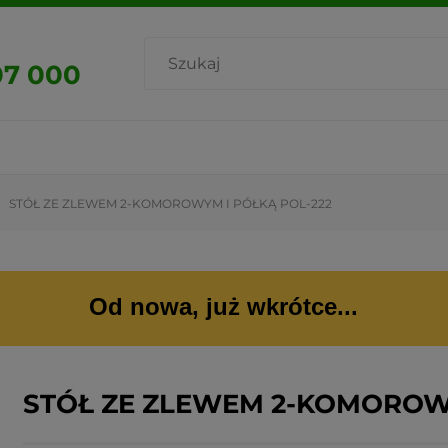
07 000
STÓŁ ZE ZLEWEM 2-KOMOROWYM I PÓŁKĄ POL-222
Od nowa, już wkrótce...
STÓŁ ZE ZLEWEM 2-KOMOROWY