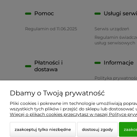
Pomoc
Usługi serw
Regulamin od 11.06.2025
Serwis urządzeń
Regulamin świadcz
usług serwisowych
Płatności i
Informacje
dostawa
Polityka prywatnoś
Płatność
RODO
Dbamy o Twoją prywatność
Czas realizacji zamówienia
Pliki cookies i pokrewne im technologie umożliwiają popr
wszystkich tych plików i przejść do sklepu lub dostosować u
Wyposażenie Gastronomii - Projekty Technologiczne
Więcej o plikach cookies przeczytasz w naszej Polityce pry
zaakceptuj tylko niezbędne
dostosuj zgody
zaakce