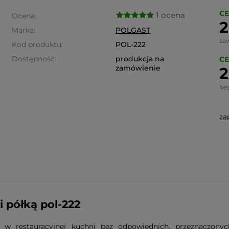
CE
1 ocena
Ocena:
2
Marka:
POLGAST
za
Kod produktu:
POL-222
Dostępność:
produkcja na
CE
zamówienie
2
be
za
półką pol-222
a w restauracyjnej kuchni bez odpowiednich, przeznaczon