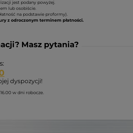
zacji jest podany powyżej.
em lub osobiście.
łatność na podstawie proformy).
y z odroczonym terminem płatności.
acji? Masz pytania?
s:
0
ej dyspozycji!
16.00 w dni robocze.