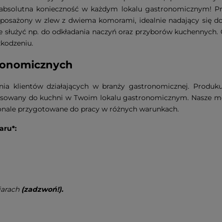
to absolutna konieczność w każdym lokalu gastronomicznym! 
osażony w zlew z dwiema komorami, idealnie nadający się do p
służyć np. do odkładania naczyń oraz przyborów kuchennych. Ca
zkodzeniu.
tronomicznych
nia klientów działających w branży gastronomicznej. Produk
asowany do kuchni w Twoim lokalu gastronomicznym. Nasze meb
skonale przygotowane do pracy w różnych warunkach.
aru*:
iarach
(zadzwoń!).