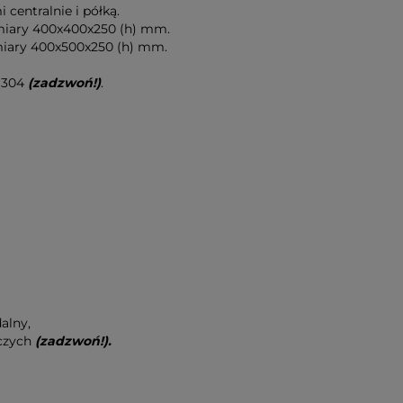
centralnie i półką.
iary 400x400x250 (h) mm.
iary 400x500x250 (h) mm.
I 304
(zadzwoń!)
.
alny,
oczych
(zadzwoń!).