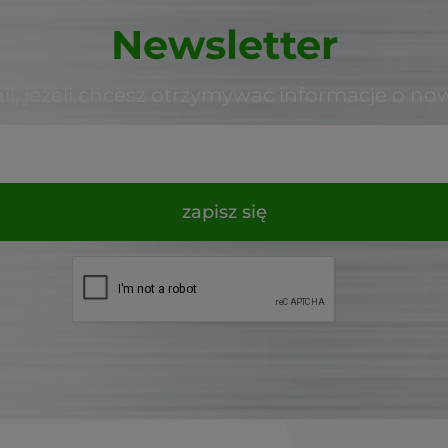
Newsletter
il, jeżeli chcesz otrzymywać informacje o no
zapisz się