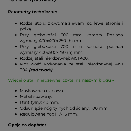
wymiarach
(zadzwoń!).
Parametry techniczne:
Rodzaj stołu: z dwoma zlewami po lewej stronie i
półką.
Przy głębokości 600 mm komora Posiada
wymiary 400x400x250 (h) mm.
Przy głębokości 700 mm komora posiada
wymiary 400x500x250 (h) mm.
Rodzaj stali nierdzewnej: AISI 430.
Możliwość wykonania ze stali nierdzewnej AISI
304
(zadzwoń!)
.
Więcej o stali nierdzewnej czytaj na naszym blogu →
Maskownica czołowa.
Mebel spawany.
Rant tylny: 40 mm.
Odsunięcie nóg tylnych od ściany: 100 mm.
Regulowane nogi +/- 15 mm.
Opcje za dopłatą: