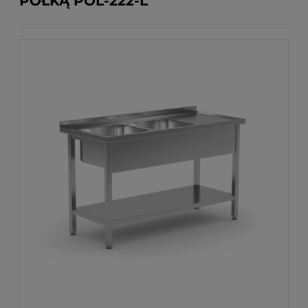
PÓŁKĄ POL-222-L