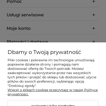
Pomoc
Usługi serwisowe
Moje konto
Płatności i dostawa
Dbamy o Twoją prywatność
Informacje
Pliki cookies i pokrewne im technologie umożliwiają
poprawne działanie strony i pomagają nam
O nas
dostosować ofertę do Twoich potrzeb. Możesz
zaakceptować wykorzystanie przez nas wszystkich
tych plików i przejść do sklepu lub dostosować użycie
plików do swoich preferencji, wybierając opcję
"Dostosuj zgody".
Wyposażenie Gastronomii - Projekty Technologiczne -
Więcej o plikach cookies przeczytasz w naszej Polityce
Sklep Gastronomiczny - Serwis Sprzętu
prywatności.
Gastronomicznego | Gdańsk - Trójmiasto - Pomorskie
zaakceptuj tylko niezbędne