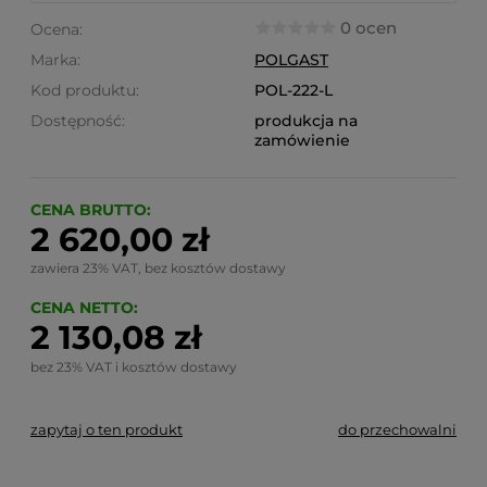
0 ocen
Ocena:
Marka:
POLGAST
Kod produktu:
POL-222-L
Dostępność:
produkcja na
zamówienie
CENA BRUTTO:
2 620,00 zł
zawiera 23% VAT, bez kosztów dostawy
CENA NETTO:
2 130,08 zł
bez 23% VAT i kosztów dostawy
zapytaj o ten produkt
do przechowalni