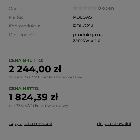
0 ocen
Ocena:
Marka:
POLGAST
Kod produktu:
POL-221-L
Dostępność:
produkcja na
zamówienie
CENA BRUTTO:
2 244,00 zł
zawiera 23% VAT, bez kosztów dostawy
CENA NETTO:
1 824,39 zł
bez 23% VAT i kosztów dostawy
zapytaj o ten produkt
do przechowalni