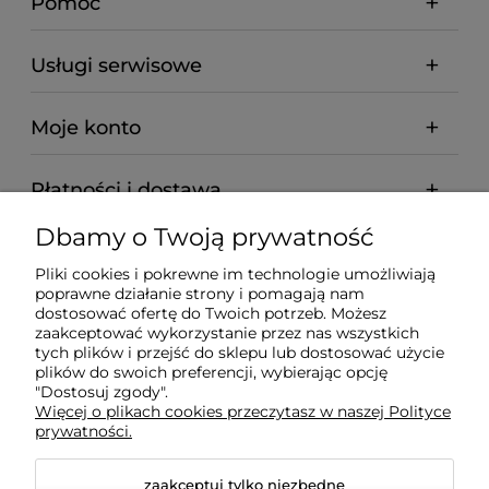
Pomoc
Usługi serwisowe
Moje konto
Płatności i dostawa
Dbamy o Twoją prywatność
Informacje
Pliki cookies i pokrewne im technologie umożliwiają
poprawne działanie strony i pomagają nam
O nas
dostosować ofertę do Twoich potrzeb. Możesz
zaakceptować wykorzystanie przez nas wszystkich
tych plików i przejść do sklepu lub dostosować użycie
plików do swoich preferencji, wybierając opcję
"Dostosuj zgody".
Wyposażenie Gastronomii - Projekty Technologiczne -
Więcej o plikach cookies przeczytasz w naszej Polityce
Sklep Gastronomiczny - Serwis Sprzętu
prywatności.
Gastronomicznego | Gdańsk - Trójmiasto - Pomorskie
zaakceptuj tylko niezbędne