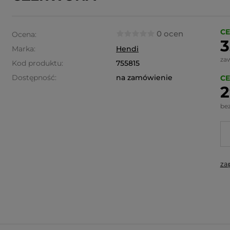
CE
0 ocen
Ocena:
3
Marka:
Hendi
za
Kod produktu:
755815
Dostępność:
na zamówienie
CE
2
be
za