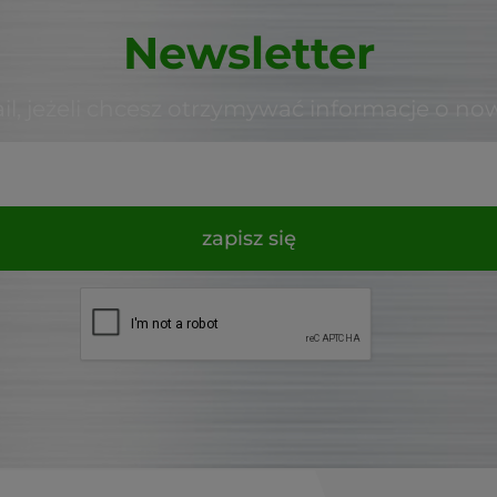
Newsletter
il, jeżeli chcesz otrzymywać informacje o no
zapisz się