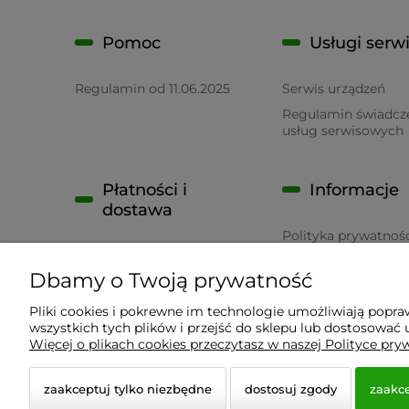
Pomoc
Usługi serw
Regulamin od 11.06.2025
Serwis urządzeń
Regulamin świadcz
usług serwisowych
Płatności i
Informacje
dostawa
Polityka prywatnoś
Płatność
RODO
Dbamy o Twoją prywatność
Czas realizacji zamówienia
Pliki cookies i pokrewne im technologie umożliwiają popr
wszystkich tych plików i przejść do sklepu lub dostosować u
Wyposażenie Gastronomii - Projekty Technologiczne
Więcej o plikach cookies przeczytasz w naszej Polityce pry
zaakceptuj tylko niezbędne
dostosuj zgody
zaakce