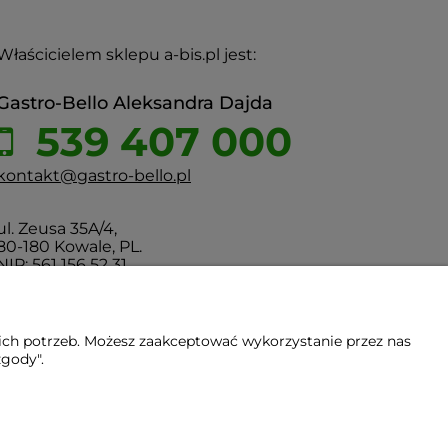
Właścicielem sklepu a-bis.pl jest:
Gastro-Bello Aleksandra Dajda
539 407 000
kontakt@gastro-bello.pl
ul. Zeusa 35A/4,
80-180 Kowale, PL.
NIP: 561 156 52 31
ich potrzeb. Możesz zaakceptować wykorzystanie przez nas
zgody".
Gdańsk - Trójmiasto - Pomorskie