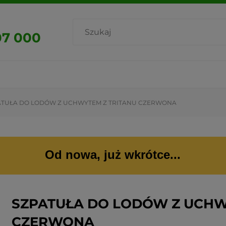
07 000
ATUŁA DO LODÓW Z UCHWYTEM Z TRITANU CZERWONA
Od nowa, już wkrótce...
SZPATUŁA DO LODÓW Z UCHW
CZERWONA