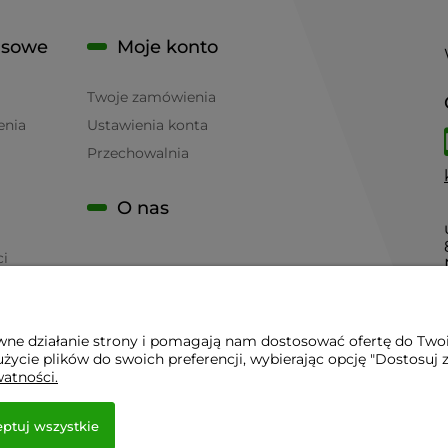
isowe
Moje konto
Twoje zamówienia
enia
Ustawienia konta
Przechowalnia
O nas
ci
awne działanie strony i pomagają nam dostosować ofertę do Two
życie plików do swoich preferencji, wybierając opcję "Dostosuj 
 - Sklep Gastronomiczny - Serwis Sprzętu Gastronomicznego | 
watności.
ptuj wszystkie