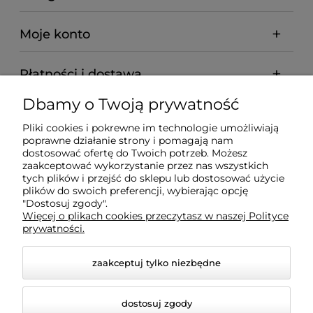
Moje konto
Płatności i dostawa
Dbamy o Twoją prywatność
Informacje
Pliki cookies i pokrewne im technologie umożliwiają
poprawne działanie strony i pomagają nam
O nas
dostosować ofertę do Twoich potrzeb. Możesz
zaakceptować wykorzystanie przez nas wszystkich
tych plików i przejść do sklepu lub dostosować użycie
plików do swoich preferencji, wybierając opcję
"Dostosuj zgody".
Wyposażenie Gastronomii - Projekty Technologiczne -
Więcej o plikach cookies przeczytasz w naszej Polityce
Sklep Gastronomiczny - Serwis Sprzętu
prywatności.
Gastronomicznego | Gdańsk - Trójmiasto - Pomorskie
zaakceptuj tylko niezbędne
dostosuj zgody