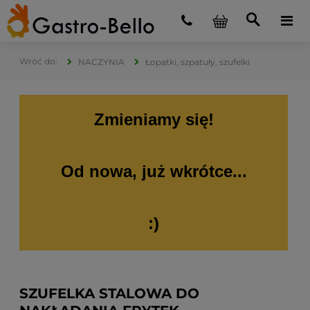
NACZYNIA
Łopatki, szpatuły, szufelki
Zmieniamy się!
Od nowa, już wkrótce...
:)
SZUFELKA STALOWA DO