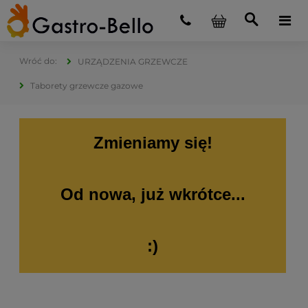
URZĄDZENIA GRZEWCZE
Taborety grzewcze gazowe
Zmieniamy się!
Od nowa, już wkrótce...
:)