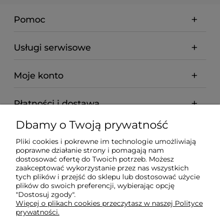
Pomoc
Usługi serwisowe
Moje konto
Płatności i dostawa
Dbamy o Twoją prywatność
Informacje
Pliki cookies i pokrewne im technologie umożliwiają
poprawne działanie strony i pomagają nam
O nas
dostosować ofertę do Twoich potrzeb. Możesz
zaakceptować wykorzystanie przez nas wszystkich
tych plików i przejść do sklepu lub dostosować użycie
plików do swoich preferencji, wybierając opcję
"Dostosuj zgody".
Wyposażenie Gastronomii - Projekty Technologiczne -
Więcej o plikach cookies przeczytasz w naszej Polityce
Sklep Gastronomiczny - Serwis Sprzętu
prywatności.
Gastronomicznego | Gdańsk - Trójmiasto - Pomorskie