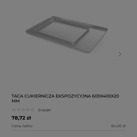
TACA CUKIERNICZA EKSPOZYCYJNA 600X400X20
TA
MM
M
0 ocen
78,72 zł
12
Cena netto:
64,00 zł
Ce