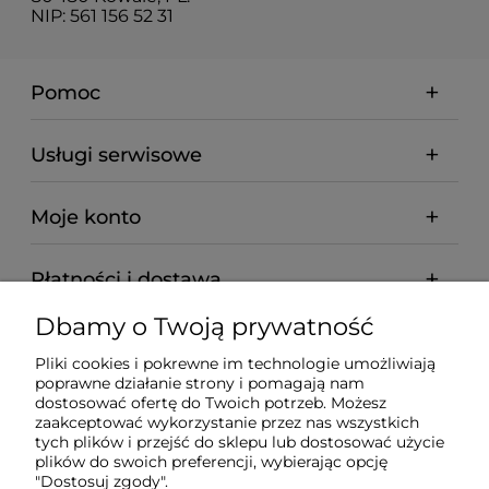
NIP: 561 156 52 31
Pomoc
Usługi serwisowe
Moje konto
Płatności i dostawa
Dbamy o Twoją prywatność
Informacje
Pliki cookies i pokrewne im technologie umożliwiają
poprawne działanie strony i pomagają nam
O nas
dostosować ofertę do Twoich potrzeb. Możesz
zaakceptować wykorzystanie przez nas wszystkich
tych plików i przejść do sklepu lub dostosować użycie
plików do swoich preferencji, wybierając opcję
"Dostosuj zgody".
Wyposażenie Gastronomii - Projekty Technologiczne -