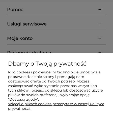
Pomoc
Usługi serwisowe
Moje konto
Płatności i dostawa
Dbamy o Twoją prywatność
Informacje
Pliki cookies i pokrewne im technologie umożliwiają
poprawne działanie strony i pomagają nam
O nas
dostosować ofertę do Twoich potrzeb. Możesz
zaakceptować wykorzystanie przez nas wszystkich
tych plików i przejść do sklepu lub dostosować użycie
plików do swoich preferencji, wybierając opcję
"Dostosuj zgody".
Wyposażenie Gastronomii - Projekty Technologiczne -
Więcej o plikach cookies przeczytasz w naszej Polityce
Sklep Gastronomiczny - Serwis Sprzętu
prywatności.
Gastronomicznego | Gdańsk - Trójmiasto - Pomorskie