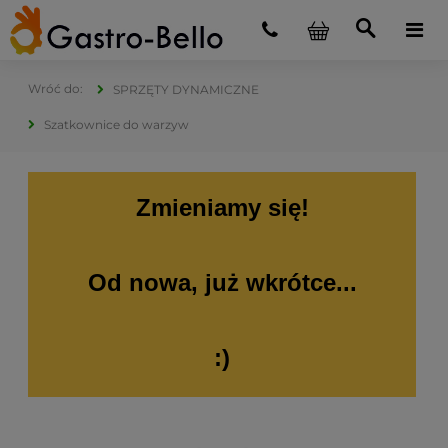
SPRZĘTY DYNAMICZNE
Szatkownice do warzyw
Zmieniamy się!
Od nowa, już wkrótce...
:)