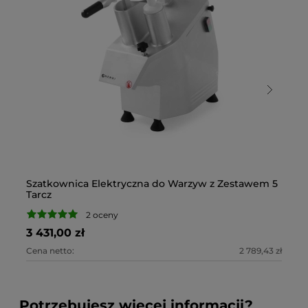
Szatkownica Elektryczna do Warzyw z Zestawem 5
S
Tarcz
W
2 oceny
3 431,00 zł
3 
Cena netto:
2 789,43 zł
Ce
Potrzebujesz więcej informacji?