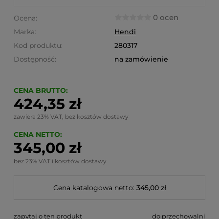
0 ocen
Ocena:
Marka:
Hendi
Kod produktu:
280317
Dostępność:
na zamówienie
CENA BRUTTO:
424,35 zł
zawiera 23% VAT, bez kosztów dostawy
CENA NETTO:
345,00 zł
bez 23% VAT i kosztów dostawy
Cena katalogowa netto:
345,00 zł
zapytaj o ten produkt
do przechowalni