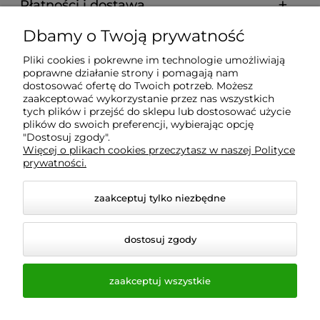
Płatności i dostawa
Dbamy o Twoją prywatność
Informacje
Pliki cookies i pokrewne im technologie umożliwiają
poprawne działanie strony i pomagają nam
O nas
dostosować ofertę do Twoich potrzeb. Możesz
zaakceptować wykorzystanie przez nas wszystkich
tych plików i przejść do sklepu lub dostosować użycie
plików do swoich preferencji, wybierając opcję
"Dostosuj zgody".
Wyposażenie Gastronomii - Projekty Technologiczne -
Więcej o plikach cookies przeczytasz w naszej Polityce
Sklep Gastronomiczny - Serwis Sprzętu
prywatności.
Gastronomicznego | Gdańsk - Trójmiasto - Pomorskie
zaakceptuj tylko niezbędne
dostosuj zgody
zaakceptuj wszystkie
© 2026 a-bis.pl. Wszelkie prawa zastrzeżone.
Styl graficzny i aplikacje ShopGadget.pl
Sklep