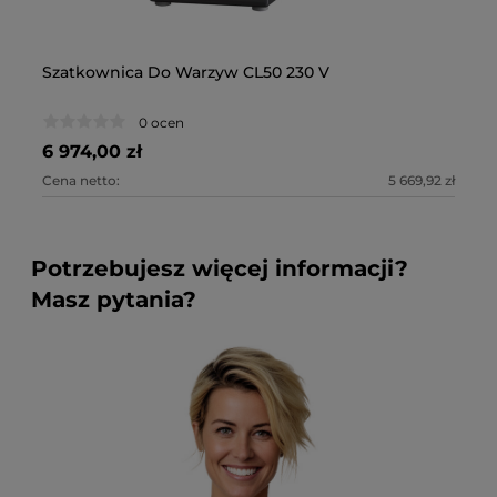
Szatkownica Do Warzyw CL50 230 V
Sz
0 ocen
6 974,00 zł
7 
Cena netto:
5 669,92 zł
Ce
Potrzebujesz więcej informacji?
Masz pytania?