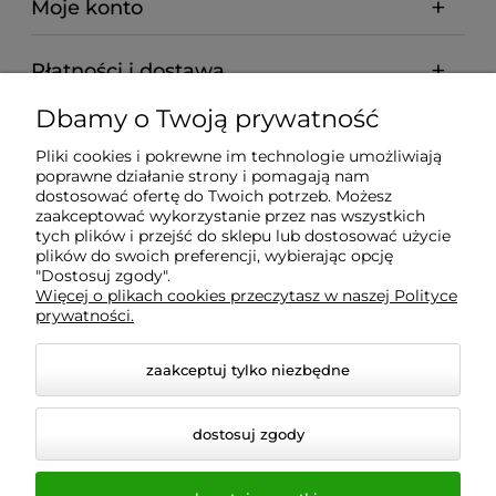
Moje konto
Płatności i dostawa
Dbamy o Twoją prywatność
Informacje
Pliki cookies i pokrewne im technologie umożliwiają
poprawne działanie strony i pomagają nam
O nas
dostosować ofertę do Twoich potrzeb. Możesz
zaakceptować wykorzystanie przez nas wszystkich
tych plików i przejść do sklepu lub dostosować użycie
plików do swoich preferencji, wybierając opcję
"Dostosuj zgody".
Wyposażenie Gastronomii - Projekty Technologiczne -
Więcej o plikach cookies przeczytasz w naszej Polityce
Sklep Gastronomiczny - Serwis Sprzętu
prywatności.
Gastronomicznego | Gdańsk - Trójmiasto - Pomorskie
zaakceptuj tylko niezbędne
dostosuj zgody