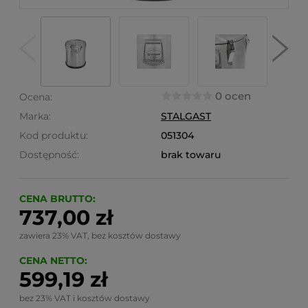
0 ocen
Ocena:
Marka:
STALGAST
Kod produktu:
051304
Dostępność:
brak towaru
CENA BRUTTO:
737,00 zł
zawiera 23% VAT, bez kosztów dostawy
CENA NETTO:
599,19 zł
bez 23% VAT i kosztów dostawy