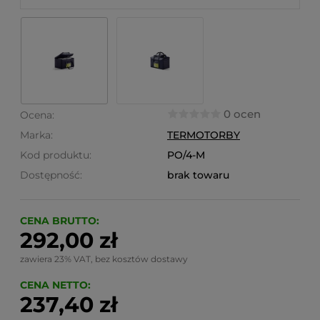
0 ocen
Ocena:
Marka:
TERMOTORBY
Kod produktu:
PO/4-M
Dostępność:
brak towaru
CENA BRUTTO:
292,00 zł
zawiera 23% VAT, bez kosztów dostawy
CENA NETTO:
237,40 zł