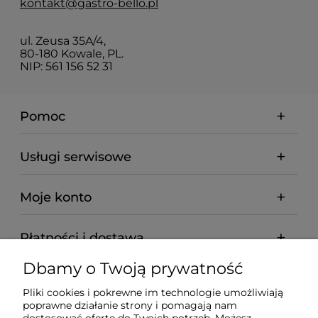
kontakt@gastro-bello.pl
ul. Zeusa 35A/4,
80-180 Kowale, PL.
NIP: 561 156 52 31
Pomoc
Usługi serwisowe
Moje konto
Płatności i dostawa
Dbamy o Twoją prywatność
Informacje
Pliki cookies i pokrewne im technologie umożliwiają
poprawne działanie strony i pomagają nam