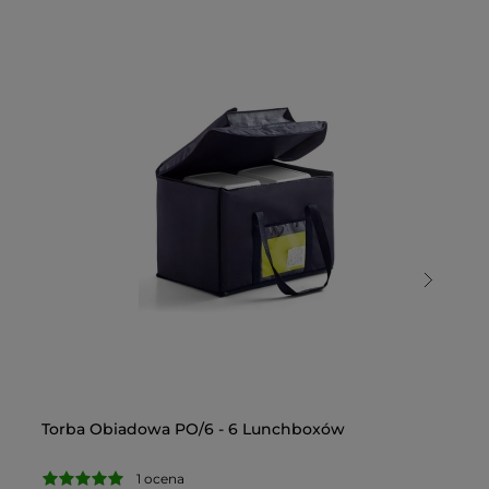
Torba Obiadowa PO/6 - 6 Lunchboxów
To
1 ocena