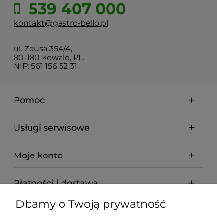
539 407 000
kontakt@gastro-bello.pl
ul. Zeusa 35A/4,
80-180 Kowale, PL.
NIP: 561 156 52 31
Pomoc
Usługi serwisowe
Moje konto
Płatności i dostawa
Dbamy o Twoją prywatność
Informacje