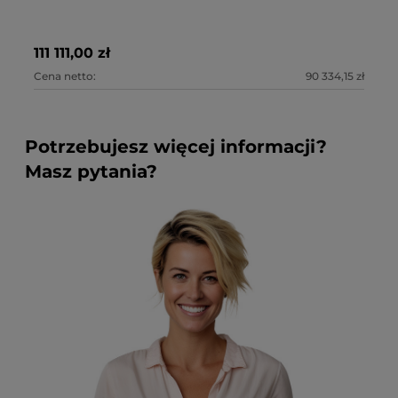
111 111,00 zł
11
Cena netto:
90 334,15 zł
Ce
Potrzebujesz więcej informacji?
Masz pytania?