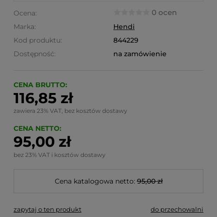
0 ocen
Ocena:
Marka:
Hendi
Kod produktu:
844229
Dostępność:
na zamówienie
CENA BRUTTO:
116,85 zł
zawiera 23% VAT, bez kosztów dostawy
CENA NETTO:
95,00 zł
bez 23% VAT i kosztów dostawy
Cena katalogowa netto:
95,00 zł
zapytaj o ten produkt
do przechowalni