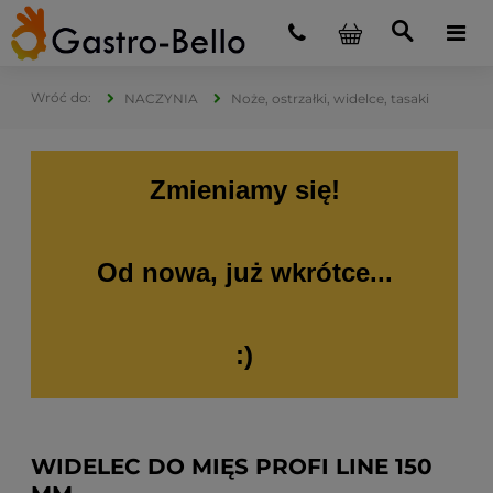
NACZYNIA
Noże, ostrzałki, widelce, tasaki
Zmieniamy się!
Od nowa, już wkrótce...
:)
WIDELEC DO MIĘS PROFI LINE 150