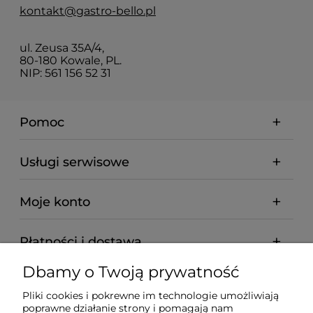
kontakt@gastro-bello.pl
ul. Zeusa 35A/4,
80-180 Kowale, PL.
NIP: 561 156 52 31
Pomoc
Usługi serwisowe
Moje konto
Płatności i dostawa
Dbamy o Twoją prywatność
Informacje
Pliki cookies i pokrewne im technologie umożliwiają
poprawne działanie strony i pomagają nam