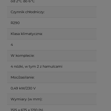
od 2°C do 6°C
Czynnik chłodniczy:
R290
Klasa klimatyczna:
4
W komplecie:
4 nóżki, w tym 2 z hamulcami
Moc/zasilanie:
0,49 kW/230 V
Wymiary (w mm):
1515 x 675 x 1210 (h).