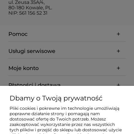
ul. Zeusa 35A/4,
80-180 Kowale, PL.
NIP: 561 156 52 31
Pomoc
Usługi serwisowe
Moje konto
Płatności i dostawa
Dbamy o Twoją prywatność
Informacje
Pliki cookies i pokrewne im technologie umożliwiają
poprawne działanie strony i pomagają nam
O nas
dostosować ofertę do Twoich potrzeb. Możesz
zaakceptować wykorzystanie przez nas wszystkich
tych plików i przejść do sklepu lub dostosować użycie