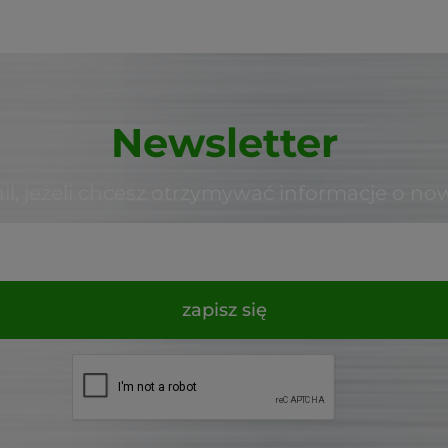
Newsletter
il, jeżeli chcesz otrzymywać informacje o no
zapisz się