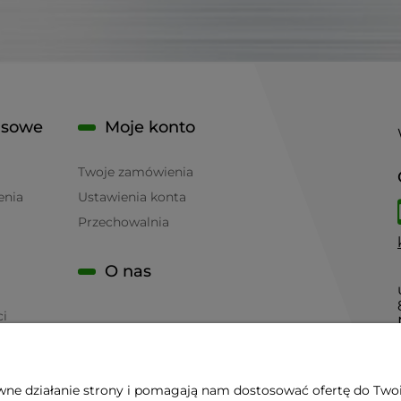
isowe
Moje konto
Twoje zamówienia
enia
Ustawienia konta
Przechowalnia
O nas
ci
awne działanie strony i pomagają nam dostosować ofertę do Two