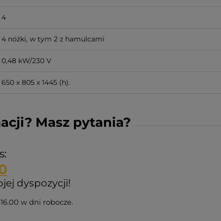
4
4 nóżki, w tym 2 z hamulcami
0,48 kW/230 V
650 x 805 x 1445 (h).
acji? Masz pytania?
s:
0
ej dyspozycji!
16.00 w dni robocze.