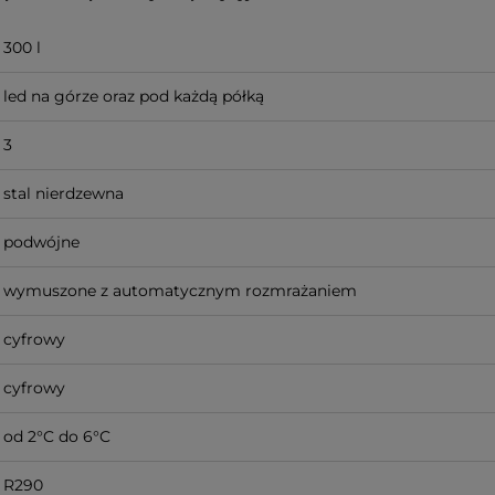
300 l
led na górze oraz pod każdą półką
3
stal nierdzewna
podwójne
wymuszone z automatycznym rozmrażaniem
cyfrowy
cyfrowy
od 2°C do 6°C
R290