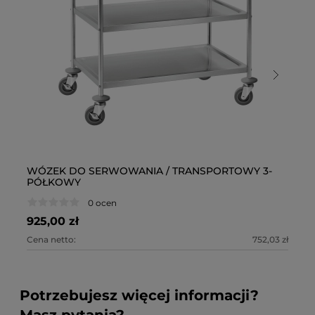
WÓZEK DO SERWOWANIA / TRANSPORTOWY 3-
W
PÓŁKOWY
P
0 ocen
925,00 zł
1 
Cena netto:
752,03 zł
Ce
Potrzebujesz więcej informacji?