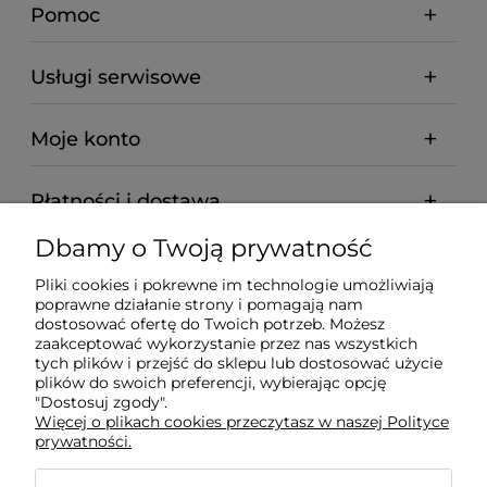
Pomoc
Usługi serwisowe
Moje konto
Płatności i dostawa
Dbamy o Twoją prywatność
Informacje
Pliki cookies i pokrewne im technologie umożliwiają
poprawne działanie strony i pomagają nam
O nas
dostosować ofertę do Twoich potrzeb. Możesz
zaakceptować wykorzystanie przez nas wszystkich
tych plików i przejść do sklepu lub dostosować użycie
plików do swoich preferencji, wybierając opcję
"Dostosuj zgody".
Wyposażenie Gastronomii - Projekty Technologiczne -
Więcej o plikach cookies przeczytasz w naszej Polityce
Sklep Gastronomiczny - Serwis Sprzętu
prywatności.
Gastronomicznego | Gdańsk - Trójmiasto - Pomorskie