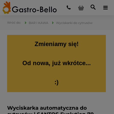
BAR I KAWA
Wyciskarki do cytrusów
Zmieniamy się!
Od nowa, już wkrótce...
:)
Wyciskarka automatyczna do