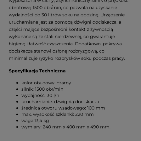
wyposażona w cichy, asynchroniczny silnik o prędkości
obrotowej 1500 obr/min, co pozwala na uzyskanie
wydajności do 30 litrów soku na godzinę. Urządzenie
uruchamiane jest za pomocą dźwigni dociskacza, a
części mające bezpośredni kontakt z żywnością
wykonane są ze stali nierdzewnej, co gwarantuje
higienę i łatwość czyszczenia. Dodatkowo, pokrywa
dociskacza stanowi osłonę rozbryzgową, co
minimalizuje ryzyko rozprysków soku podczas pracy.
Specyfikacja Techniczna
kolor obudowy: czarny
silnik: 1500 obr/min
wydajność: 30 l/h
uruchamianie: dźwignią dociskacza
średnica otworu wsadowego: 100 mm
max. wysokość szklanki: 220 mm
waga:13,4 kg
wymiary: 240 mm x 400 mm x 490 mm.