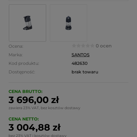
0 ocen
Ocena:
Marka:
SANTOS
Kod produktu:
482630
Dostępność:
brak towaru
CENA BRUTTO:
3 696,00 zł
zawiera 23% VAT, bez kosztów dostawy
CENA NETTO:
3 004,88 zł
bez 23% VAT i kosztów dostawy