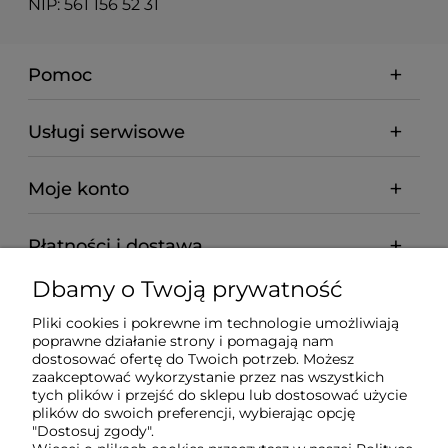
NIP: 561 156 52 31
Pomoc
Usługi serwisowe
Moje konto
Płatności i dostawa
Dbamy o Twoją prywatność
Informacje
Pliki cookies i pokrewne im technologie umożliwiają
poprawne działanie strony i pomagają nam
O nas
dostosować ofertę do Twoich potrzeb. Możesz
zaakceptować wykorzystanie przez nas wszystkich
tych plików i przejść do sklepu lub dostosować użycie
plików do swoich preferencji, wybierając opcję
"Dostosuj zgody".
Wyposażenie Gastronomii - Projekty Technologiczne -