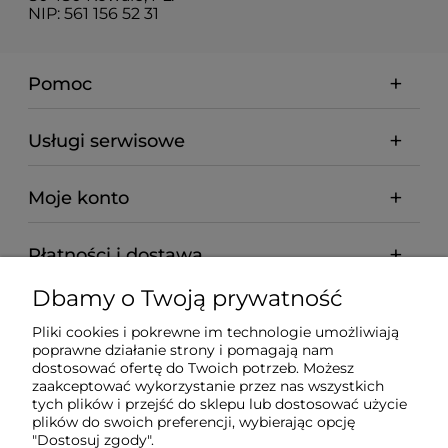
NIP: 561 156 52 31
Pomoc
Usługi serwisowe
Moje konto
Płatności i dostawa
Dbamy o Twoją prywatność
Informacje
Pliki cookies i pokrewne im technologie umożliwiają
poprawne działanie strony i pomagają nam
O nas
dostosować ofertę do Twoich potrzeb. Możesz
zaakceptować wykorzystanie przez nas wszystkich
tych plików i przejść do sklepu lub dostosować użycie
plików do swoich preferencji, wybierając opcję
"Dostosuj zgody".
Wyposażenie Gastronomii - Projekty Technologiczne -