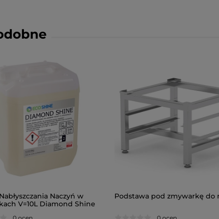
podobne
 Nabłyszczania Naczyń w
Podstawa pod zmywarkę do 
ach V=10L Diamond Shine
0 ocen
0 ocen