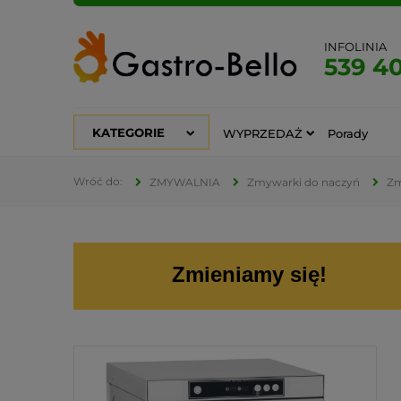
INFOLINIA
539 4
KATEGORIE
WYPRZEDAŻ
Porady
ZMYWALNIA
Zmywarki do naczyń
Zm
Zmieniamy się!