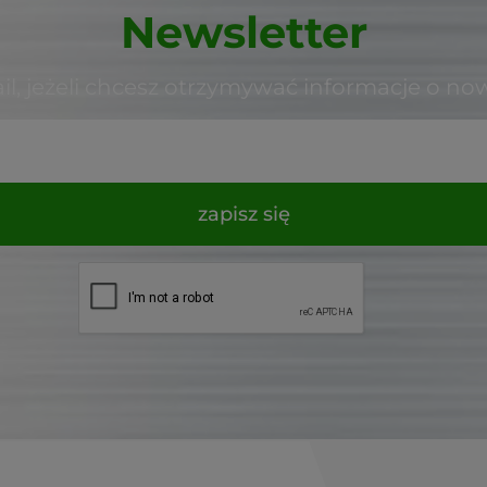
Newsletter
il, jeżeli chcesz otrzymywać informacje o no
zapisz się