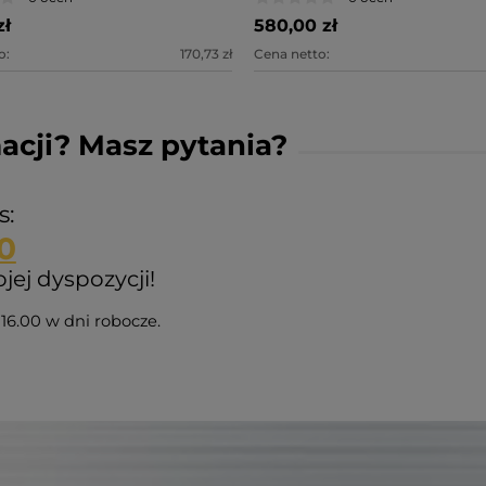
zł
580,00 zł
o:
170,73 zł
Cena netto:
acji? Masz pytania?
s:
0
ej dyspozycji!
16.00 w dni robocze.