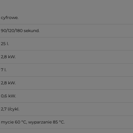
cyfrowe.
90/120/180 sekund.
25 l.
2,8 kW.
7 l.
2,8 kW.
0,6 kW.
2,7 l/cykl.
mycie 60 ºC, wyparzanie 85 ºC.