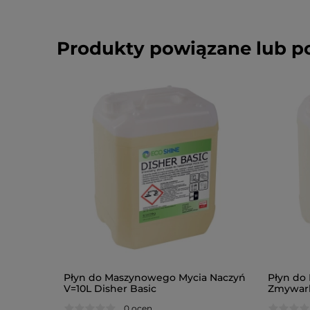
Produkty powiązane lub 
Płyn do Maszynowego Mycia Naczyń
Płyn do
V=10L Disher Basic
Zmywark
0 ocen