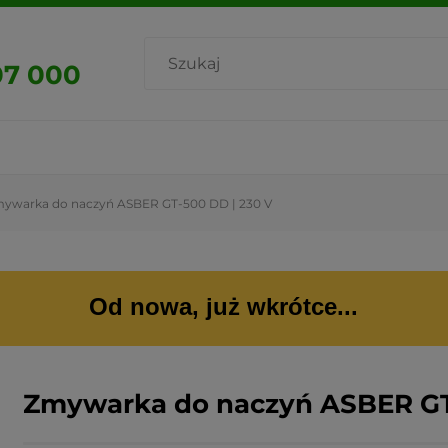
07 000
ywarka do naczyń ASBER GT-500 DD | 230 V
Od nowa, już wkrótce...
Zmywarka do naczyń ASBER GT