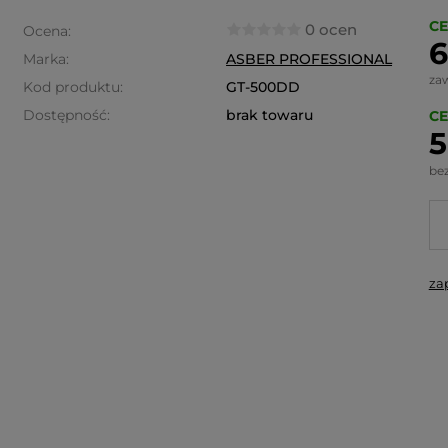
CE
0 ocen
Ocena:
6
Marka:
ASBER PROFESSIONAL
za
Kod produktu:
GT-500DD
Dostępność:
brak towaru
CE
5
be
za