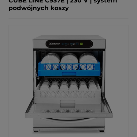
CUBE LINE C537E | 230 V | system
podwójnych koszy