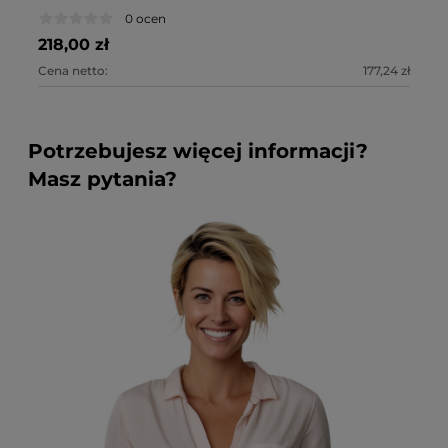
0 ocen
218,00 zł
21
Cena netto:
177,24 zł
Ce
Potrzebujesz więcej informacji?
Masz pytania?