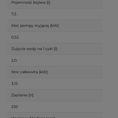
Pojemność bojlera [l]:
7,3.
Moc pompy myjącej [kW]:
0,52.
Zużycie wody na 1 cykl [l]:
2,0.
Moc całkowita [kW]:
3,12.
Zasilanie [V]:
230