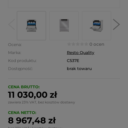
0 ocen
Ocena:
Marka:
Resto Quality
Kod produktu:
C537E
Dostępność:
brak towaru
CENA BRUTTO:
11 030,00 zł
zawiera 23% VAT, bez kosztów dostawy
CENA NETTO:
8 967,48 zł