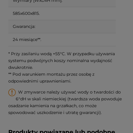
Wymiary [WxDxH mm]:
585x600x815.
Gwarancja:
24 miesiące**.
* Przy zasilaniu wodą +55°C. W przypadku używania
systemu podwójnych koszy nominalna wydajność
dwukrotnie.
** Pod warunkiem montażu przez osobę z
odpowiednimi uprawnieniami.
W zmywarce należy używać wody o twardości do
6°dH w skali niemieckiej (twardsza woda powoduje
osadzanie kamienia na grzałkach, co może
spowodować uszkodzenie i utratę gwarancji).
Produkty powiązane lub podobne