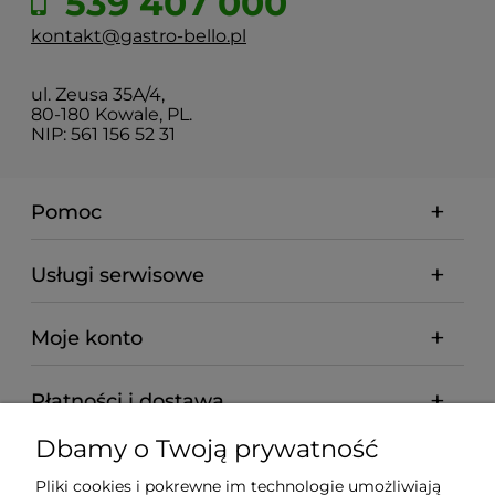
539 407 000
kontakt@gastro-bello.pl
ul. Zeusa 35A/4,
80-180 Kowale, PL.
NIP: 561 156 52 31
Pomoc
Usługi serwisowe
Moje konto
Płatności i dostawa
Dbamy o Twoją prywatność
Informacje
Pliki cookies i pokrewne im technologie umożliwiają