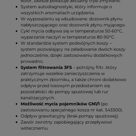
kolor, zawsze pokazuje aktualny tryb zmywarki.
System autodiagnostyki, który informuje o
wszystkich anomaliach urządzenia.
W wyposażeniu są wbudowane: dozownik płynu
nabłyszczającego oraz dozownik płynu myjącego.
Cykl mycia odbywa się w temperaturze 50-60°C,
wyparzanie naczyń w temperaturze 80-90°C.
W standardzie system podwójnych koszy –
system pozwalający na załadowanie dwóch koszy
jednocześnie, dzięki zastosowaniu dodatkowych
prowadnic.
System filtrowania 3FS
– potrójny filtr, który
zatrzymuje wszelkie zanieczyszczenia w
praktycznym zbiorniku, a także chroni dodatkowo
odpływ przed losowym przedostaniem się
pozostałości do pompy spustowej lub rur
kanalizacyjnych.
Możliwość mycia pojemników GN1/1
(po
zastosowaniu specjalnego kosza nr kat. 543300).
Odpływ grawitacyjny (brak pompy spustowej).
Zawór zwrotny zapobiegający przepływowi
wstecznemu.