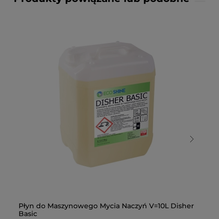
Płyn do Maszynowego Mycia Naczyń V=10L Disher
Pł
Basic
V=