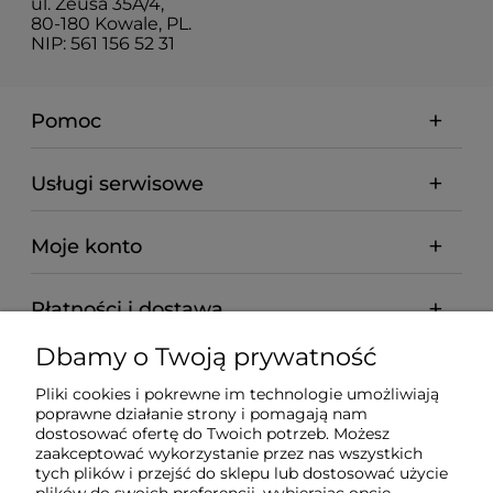
ul. Zeusa 35A/4,
80-180 Kowale, PL.
NIP: 561 156 52 31
Pomoc
Usługi serwisowe
Moje konto
Płatności i dostawa
Dbamy o Twoją prywatność
Informacje
Pliki cookies i pokrewne im technologie umożliwiają
poprawne działanie strony i pomagają nam
O nas
dostosować ofertę do Twoich potrzeb. Możesz
zaakceptować wykorzystanie przez nas wszystkich
tych plików i przejść do sklepu lub dostosować użycie