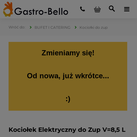
BUFET I CATERING
Kociołki do zup
Zmieniamy się!
Od nowa, już wkrótce...
:)
Kociołek Elektryczny do Zup V=8,5 L