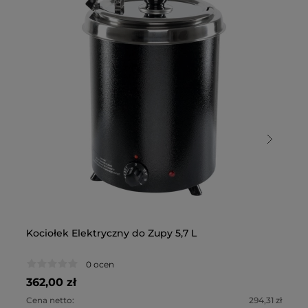
Kociołek Elektryczny do Zupy 5,7 L
Ko
El
0 ocen
362,00 zł
53
Cena netto:
294,31 zł
Ce