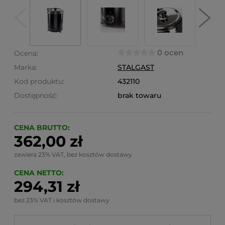
0 ocen
Ocena:
Marka:
STALGAST
Kod produktu:
432110
Dostępność:
brak towaru
CENA BRUTTO:
362,00 zł
zawiera 23% VAT, bez kosztów dostawy
CENA NETTO:
294,31 zł
bez 23% VAT i kosztów dostawy