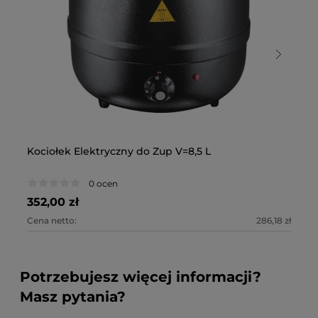
Kociołek Elektryczny do Zup V=8,5 L
Ko
El
0 ocen
352,00 zł
53
Cena netto:
286,18 zł
Ce
Potrzebujesz więcej informacji?
Masz pytania?