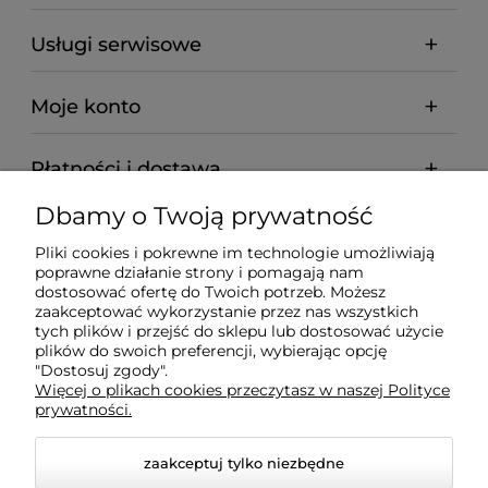
Usługi serwisowe
Moje konto
Płatności i dostawa
Dbamy o Twoją prywatność
Informacje
Pliki cookies i pokrewne im technologie umożliwiają
poprawne działanie strony i pomagają nam
O nas
dostosować ofertę do Twoich potrzeb. Możesz
zaakceptować wykorzystanie przez nas wszystkich
tych plików i przejść do sklepu lub dostosować użycie
plików do swoich preferencji, wybierając opcję
"Dostosuj zgody".
Wyposażenie Gastronomii - Projekty Technologiczne -
Więcej o plikach cookies przeczytasz w naszej Polityce
Sklep Gastronomiczny - Serwis Sprzętu
prywatności.
Gastronomicznego | Gdańsk - Trójmiasto - Pomorskie
zaakceptuj tylko niezbędne