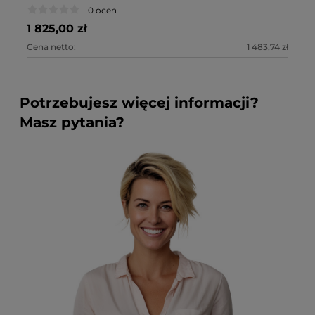
0 ocen
1 825,00 zł
2 
Cena netto:
1 483,74 zł
Ce
Potrzebujesz więcej informacji?
Masz pytania?