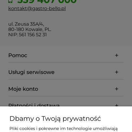
kontakt@gastro-bello.pl
ul. Zeusa 35A/4,
80-180 Kowale, PL.
NIP: 561 156 52 31
Pomoc
Usługi serwisowe
Moje konto
Płatności i dostawa
Dbamy o Twoją prywatność
Informacje
Pliki cookies i pokrewne im technologie umożliwiają