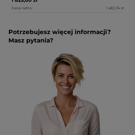
1 825,00 zł
2 
Cena netto:
1 483,74 zł
Ce
Potrzebujesz więcej informacji?
Masz pytania?