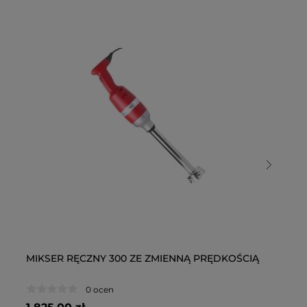
MIKSER RĘCZNY 300 ZE ZMIENNĄ PRĘDKOŚCIĄ
MI
0 ocen