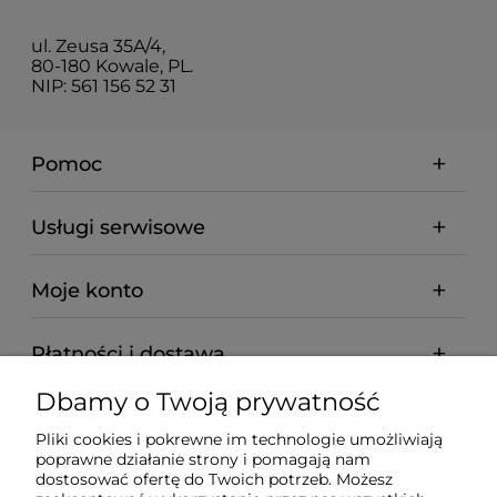
ul. Zeusa 35A/4,
80-180 Kowale, PL.
NIP: 561 156 52 31
Pomoc
Usługi serwisowe
Moje konto
Płatności i dostawa
Dbamy o Twoją prywatność
Informacje
Pliki cookies i pokrewne im technologie umożliwiają
poprawne działanie strony i pomagają nam
O nas
dostosować ofertę do Twoich potrzeb. Możesz