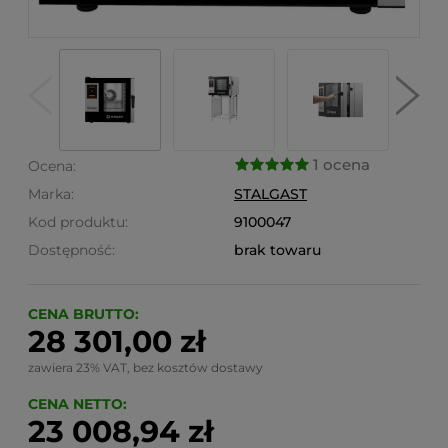
1 ocena
Ocena:
Marka:
STALGAST
Kod produktu:
9100047
Dostępność:
brak towaru
CENA BRUTTO:
28 301,00 zł
zawiera 23% VAT, bez kosztów dostawy
CENA NETTO:
23 008,94 zł