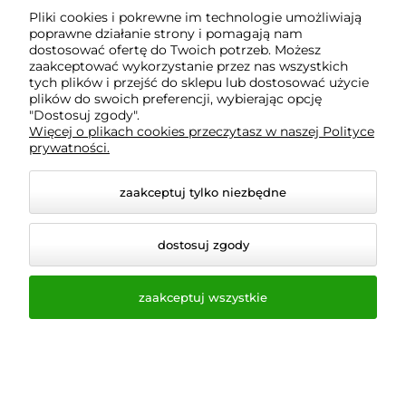
Pliki cookies i pokrewne im technologie umożliwiają
promocjach.
poprawne działanie strony i pomagają nam
dostosować ofertę do Twoich potrzeb. Możesz
zaakceptować wykorzystanie przez nas wszystkich
tych plików i przejść do sklepu lub dostosować użycie
plików do swoich preferencji, wybierając opcję
"Dostosuj zgody".
Więcej o plikach cookies przeczytasz w naszej Polityce
prywatności.
zaakceptuj tylko niezbędne
dostosuj zgody
zaakceptuj wszystkie
Właścicielem sklepu a-bis.pl jest:
Gastro-Bello Aleksandra Dajda
539 407 000