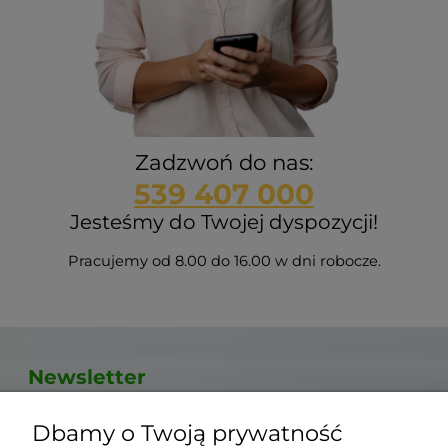
Zadzwoń do nas:
539 407 000
Jesteśmy do Twojej dyspozycji!
Pracujemy od 8.00 do 16.00 w dni robocze.
Newsletter
Podaj swój adres e-mail, jeżeli chcesz
Dbamy o Twoją prywatność
otrzymywać informacje o nowościach i