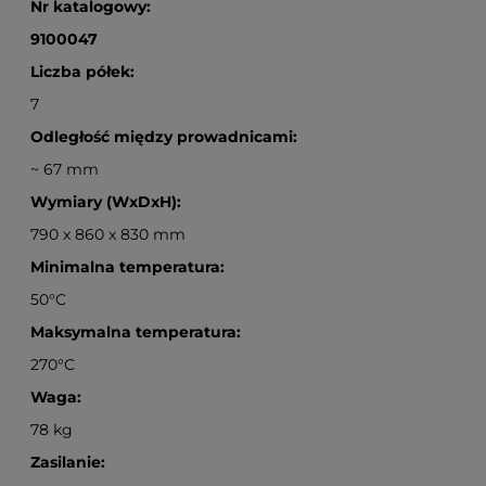
Nr katalogowy:
9100047
Liczba półek:
7
Odległość między prowadnicami:
~ 67 mm
Wymiary (WxDxH):
790 x 860 x 830 mm
Minimalna temperatura:
50°C
Maksymalna temperatura:
270°C
Waga:
78 kg
Zasilanie: