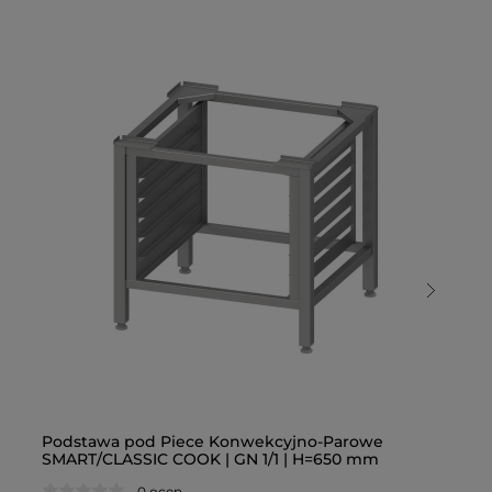
Podstawa pod Piece Konwekcyjno-Parowe
Po
SMART/CLASSIC COOK | GN 1/1 | H=650 mm
SM
0 ocen