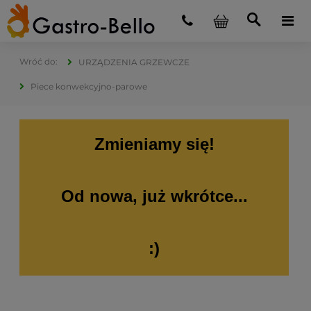
URZĄDZENIA GRZEWCZE
Piece konwekcyjno-parowe
Zmieniamy się!
Od nowa, już wkrótce...
:)