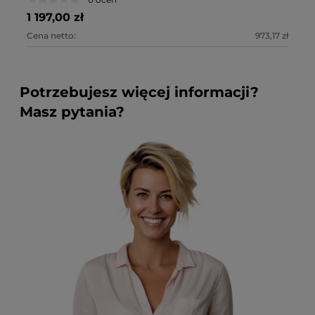
1 197,00 zł
1 
Cena netto:
973,17 zł
Ce
Potrzebujesz więcej informacji?
Masz pytania?