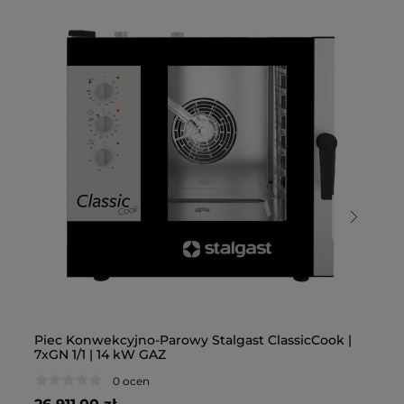
Piec Konwekcyjno-Parowy Stalgast ClassicCook |
Pi
7xGN 1/1 | 14 kW GAZ
5x
0 ocen