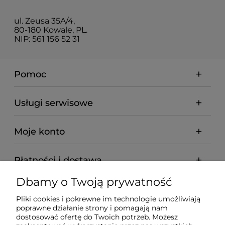
ul. Zeusa 35A/4,
80-180 Kowale, PL.
NIP: 561 156 52 31
Pomoc
Usługi serwisowe
Moje konto
Płatności i dostawa
Dbamy o Twoją prywatność
Informacje
Pliki cookies i pokrewne im technologie umożliwiają
poprawne działanie strony i pomagają nam
O nas
dostosować ofertę do Twoich potrzeb. Możesz