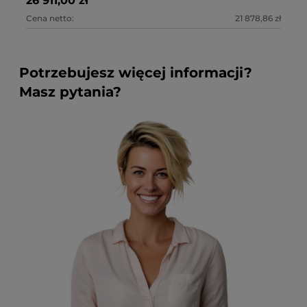
26 911,00 zł
10
Cena netto:
21 878,86 zł
Ce
Potrzebujesz więcej informacji?
Masz pytania?